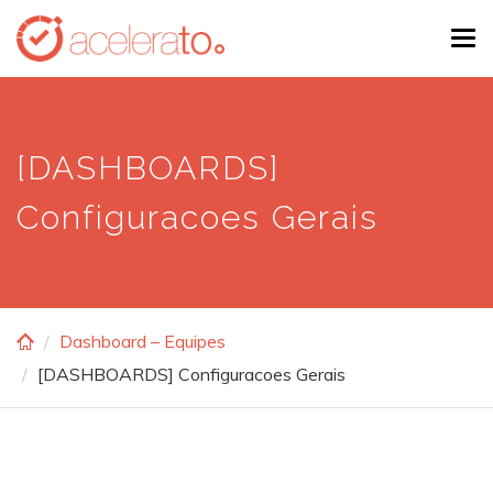
Skip
Tog
to
navi
main
content
[DASHBOARDS]
Configuracoes Gerais
Dashboard – Equipes
[DASHBOARDS] Configuracoes Gerais