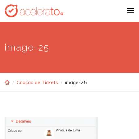
Skip
Tog
to
navi
main
content
image-25
Criação de Tickets
image-25