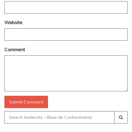
Website
Comment
Search
for: