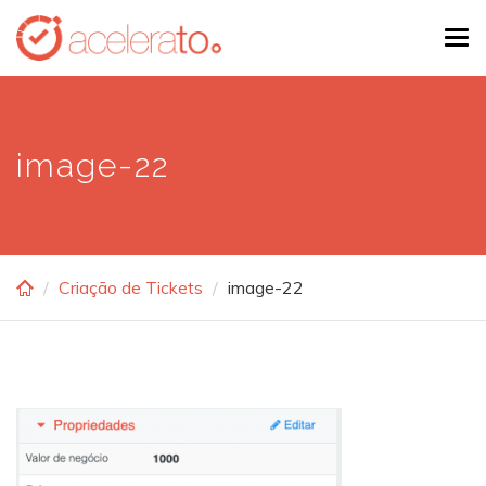
Skip
Tog
to
navi
main
content
image-22
Criação de Tickets
image-22