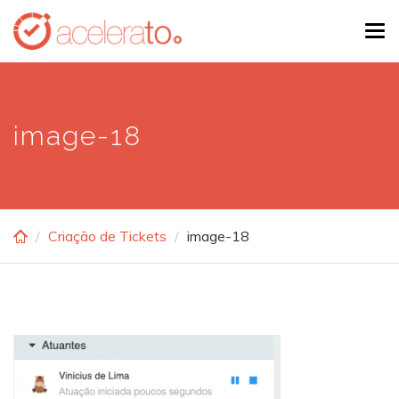
Skip
Tog
to
navi
main
content
image-18
Criação de Tickets
image-18