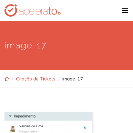
Skip
Tog
to
navi
main
content
image-17
Criação de Tickets
image-17