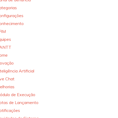
ategorias
onfigurações
onhecimento
RM
quipes
ANTT
ome
novação
teligência Artificial
ive Chat
elhorias
ódulo de Execução
otas de Lançamento
otificações