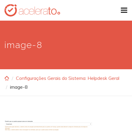
Skip
Tog
to
navi
main
content
image-8
Configurações Gerais do Sistema: Helpdesk Geral
image-8