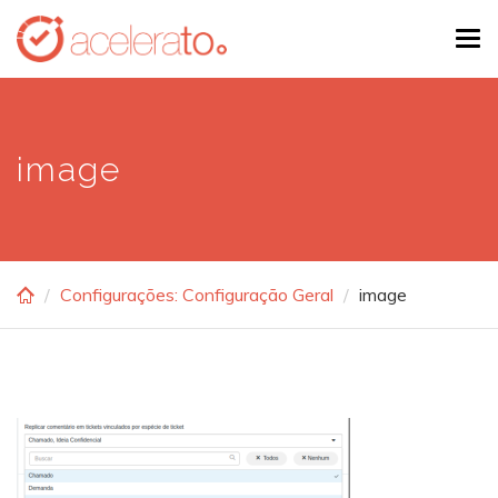
Skip
Tog
to
navi
main
content
image
Configurações: Configuração Geral
image