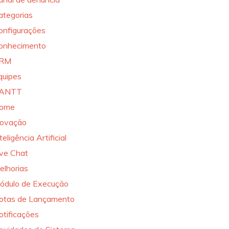
ategorias
onfigurações
onhecimento
RM
quipes
ANTT
ome
novação
teligência Artificial
ive Chat
elhorias
ódulo de Execução
otas de Lançamento
otificações