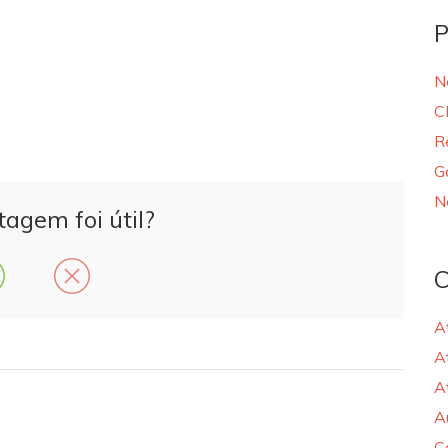
P
N
C
R
G
N
tagem foi útil?
C
A
A
A
A
C