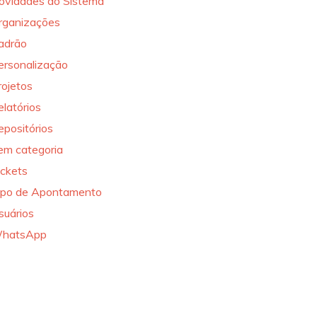
ovidades do Sistema
rganizações
adrão
ersonalização
rojetos
elatórios
epositórios
em categoria
ickets
ipo de Apontamento
suários
hatsApp