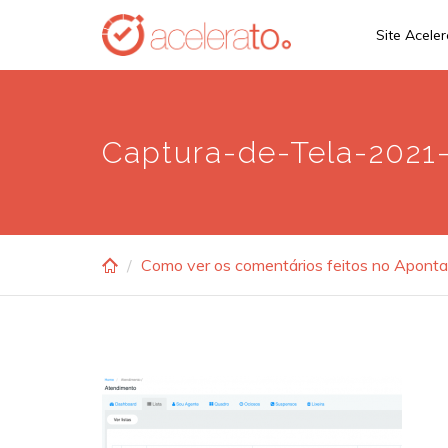
Skip
Site Acele
to
main
content
Captura-de-Tela-2021-
Como ver os comentários feitos no Apont