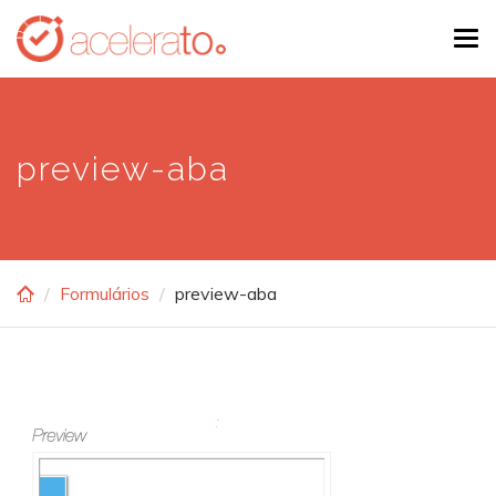
Skip
Tog
to
navi
main
content
preview-aba
Formulários
preview-aba