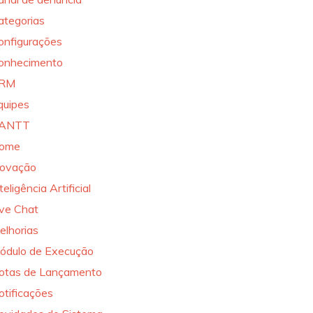
ategorias
onfigurações
onhecimento
RM
quipes
ANTT
ome
novação
teligência Artificial
ive Chat
elhorias
ódulo de Execução
otas de Lançamento
otificações