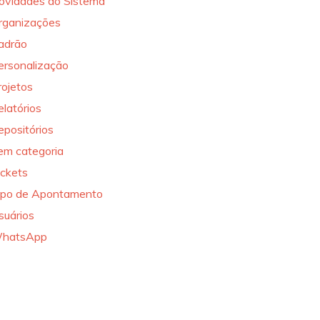
ovidades do Sistema
rganizações
adrão
ersonalização
rojetos
elatórios
epositórios
em categoria
ickets
ipo de Apontamento
suários
hatsApp