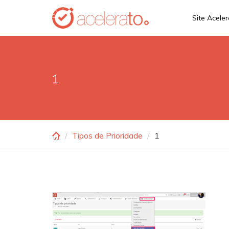
Skip
Site Acele
to
main
content
1
Tipos de Prioridade
1