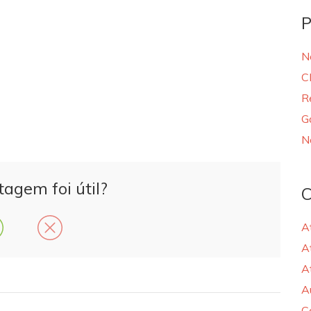
P
N
C
R
G
N
tagem foi útil?
C
A
A
A
A
C