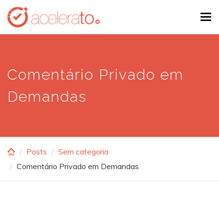
Skip
Tog
to
navi
main
content
Comentário Privado em
Demandas
Posts
Sem categoria
Comentário Privado em Demandas