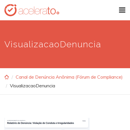
Skip
Tog
to
navi
main
content
VisualizacaoDenuncia
Canal de Denúncia Anônima (Fórum de Compliance)
VisualizacaoDenuncia