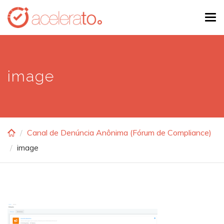
Skip
Tog
to
navi
main
content
image
Canal de Denúncia Anônima (Fórum de Compliance)
image