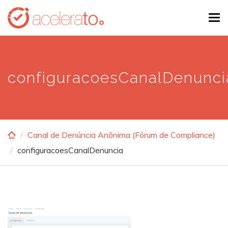
Skip
Tog
to
navi
main
content
configuracoesCanalDenunci
Canal de Denúncia Anônima (Fórum de Compliance)
configuracoesCanalDenuncia