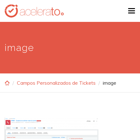
Skip
Tog
to
navi
main
content
image
Campos Personalizados de Tickets
image