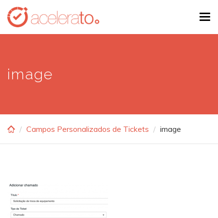
Skip
Tog
to
navi
main
content
image
Campos Personalizados de Tickets
image