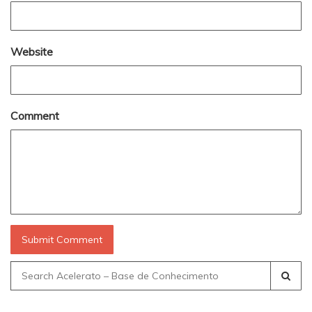
Website
Comment
Search
for: