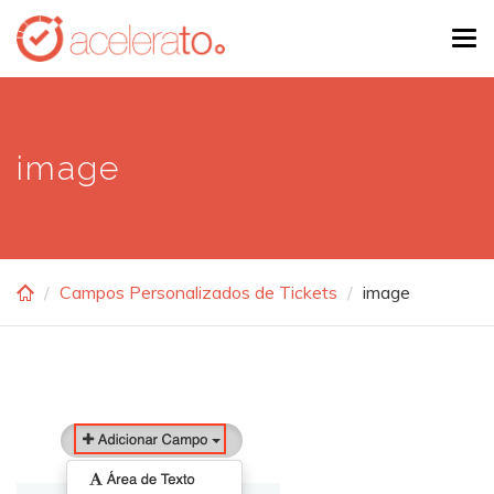
Skip
Tog
to
navi
main
content
image
Campos Personalizados de Tickets
image