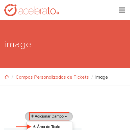
Skip
Tog
to
navi
main
content
image
Campos Personalizados de Tickets
image