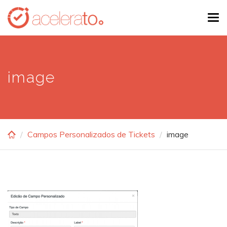
Skip
Tog
to
navi
main
content
image
Campos Personalizados de Tickets
image