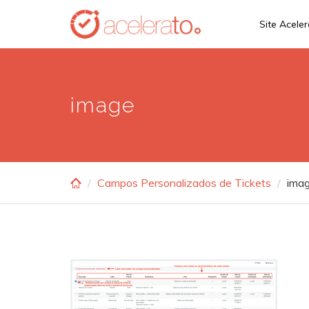
Skip
Site Acele
to
main
content
image
Campos Personalizados de Tickets
ima