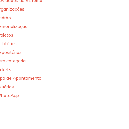
ovidades do Sistema
rganizações
adrão
ersonalização
rojetos
elatórios
epositórios
em categoria
ickets
ipo de Apontamento
suários
hatsApp