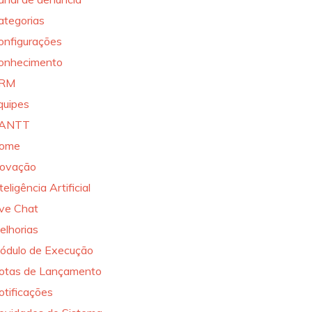
ategorias
onfigurações
onhecimento
RM
quipes
ANTT
ome
novação
teligência Artificial
ive Chat
elhorias
ódulo de Execução
otas de Lançamento
otificações