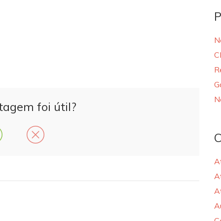
P
N
C
R
G
N
tagem foi útil?
C
A
A
A
A
C