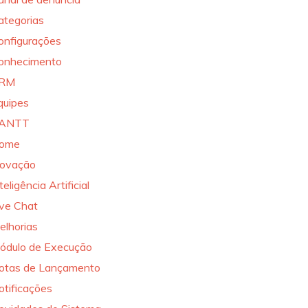
ategorias
onfigurações
onhecimento
RM
quipes
ANTT
ome
novação
teligência Artificial
ive Chat
elhorias
ódulo de Execução
otas de Lançamento
otificações