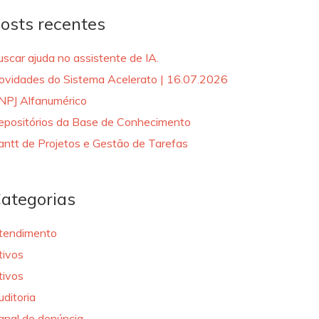
osts recentes
uscar ajuda no assistente de IA.
ovidades do Sistema Acelerato | 16.07.2026
NPJ Alfanumérico
epositórios da Base de Conhecimento
antt de Projetos e Gestão de Tarefas
ategorias
tendimento
tivos
tivos
uditoria
anal de denúncia