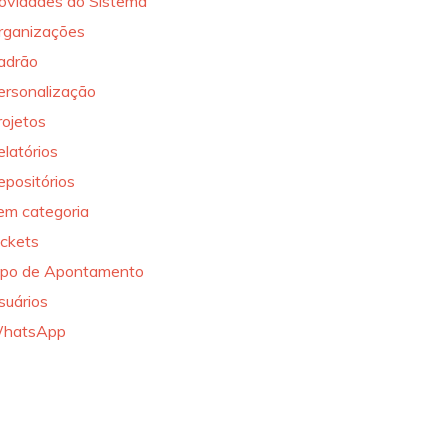
ovidades do Sistema
rganizações
adrão
ersonalização
rojetos
elatórios
epositórios
em categoria
ickets
ipo de Apontamento
suários
hatsApp