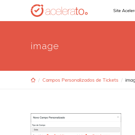
Skip
Site Acele
to
main
content
image
Campos Personalizados de Tickets
ima