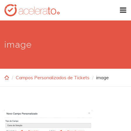
Skip
Tog
to
navi
main
content
image
Campos Personalizados de Tickets
image