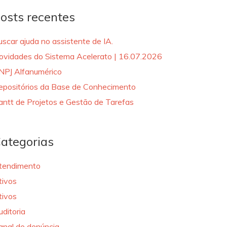
osts recentes
uscar ajuda no assistente de IA.
ovidades do Sistema Acelerato | 16.07.2026
NPJ Alfanumérico
epositórios da Base de Conhecimento
antt de Projetos e Gestão de Tarefas
ategorias
tendimento
tivos
tivos
uditoria
anal de denúncia