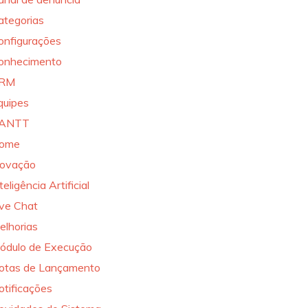
ategorias
onfigurações
onhecimento
RM
quipes
ANTT
ome
novação
teligência Artificial
ive Chat
elhorias
ódulo de Execução
otas de Lançamento
otificações