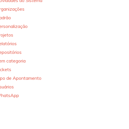
ovidades do Sistema
rganizações
adrão
ersonalização
rojetos
elatórios
epositórios
em categoria
ickets
ipo de Apontamento
suários
hatsApp