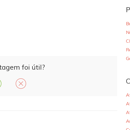
P
B
N
C
R
G
tagem foi útil?
C
A
A
A
A
C