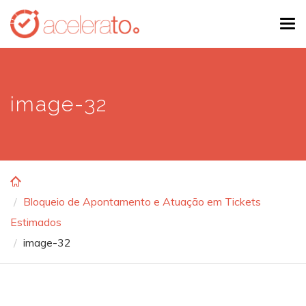
Skip
Tog
to
navi
main
content
image-32
Bloqueio de Apontamento e Atuação em Tickets
Estimados
image-32