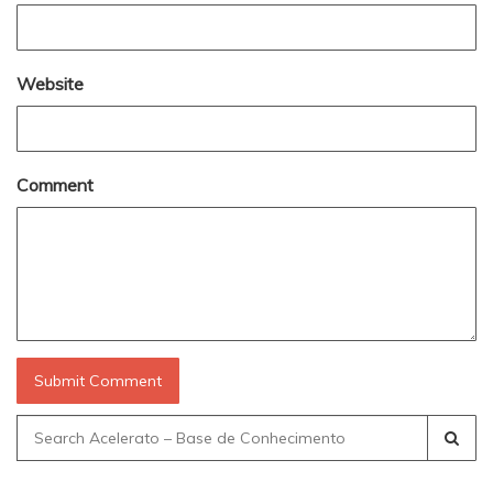
Website
Comment
Search
for: