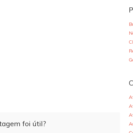
P
B
N
C
R
G
C
A
A
A
tagem foi útil?
A
C