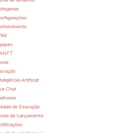
ategorias
onfigurações
onhecimento
RM
quipes
ANTT
ome
novação
teligência Artificial
ive Chat
elhorias
ódulo de Execução
otas de Lançamento
otificações