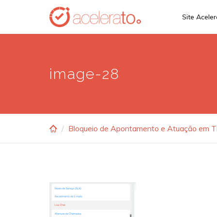
Skip
Site Acele
to
main
content
image-28
Bloqueio de Apontamento e Atuação em T