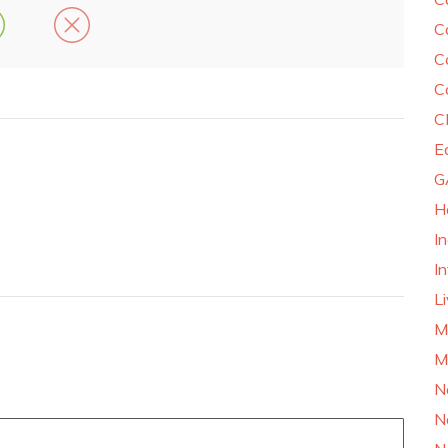
C
C
C
C
E
G
H
I
In
L
M
M
N
N