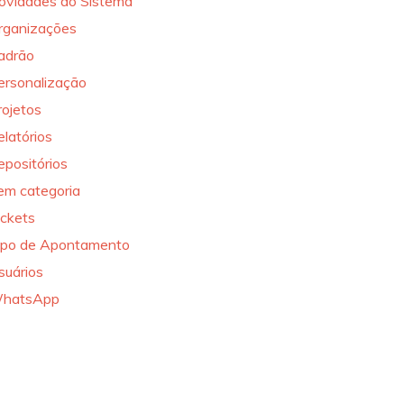
ovidades do Sistema
rganizações
adrão
ersonalização
rojetos
elatórios
epositórios
em categoria
ickets
ipo de Apontamento
suários
hatsApp