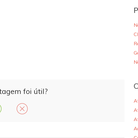
P
N
C
R
G
N
C
tagem foi útil?
A
A
A
A
C