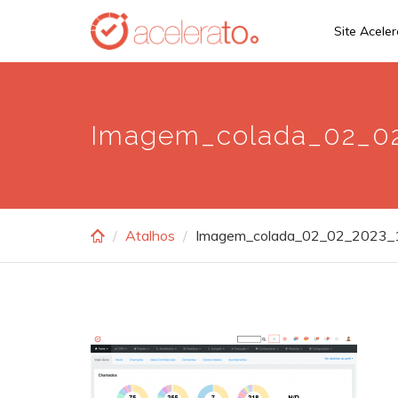
Skip
Site Acele
to
main
content
Imagem_colada_02_0
Atalhos
Imagem_colada_02_02_2023_