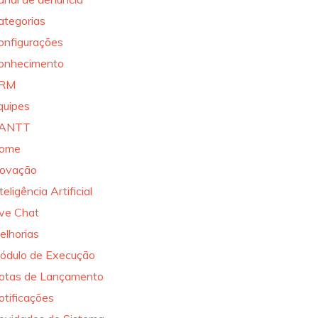
ategorias
onfigurações
onhecimento
RM
quipes
ANTT
ome
novação
teligência Artificial
ive Chat
elhorias
ódulo de Execução
otas de Lançamento
otificações