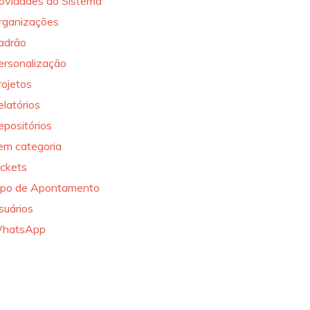
ovidades do Sistema
rganizações
adrão
ersonalização
rojetos
elatórios
epositórios
em categoria
ickets
ipo de Apontamento
suários
hatsApp