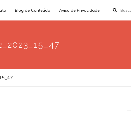
rato
Blog de Conteúdo
Aviso de Privacidade
2_2023_15_47
15_47
S
fo