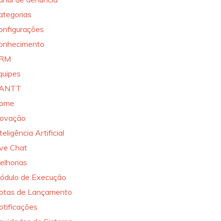
ategorias
onfigurações
onhecimento
RM
quipes
ANTT
ome
novação
teligência Artificial
ive Chat
elhorias
ódulo de Execução
otas de Lançamento
otificações