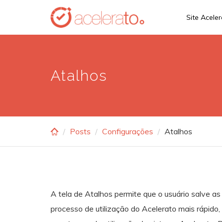
Skip
Site Acele
to
main
content
Atalhos
Posts
Configurações
Atalhos
A tela de Atalhos permite que o usuário salve as 
processo de utilização do Acelerato mais rápido