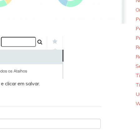
N
O
P
P
P
R
R
S
T
e clicar em salvar.
T
U
W