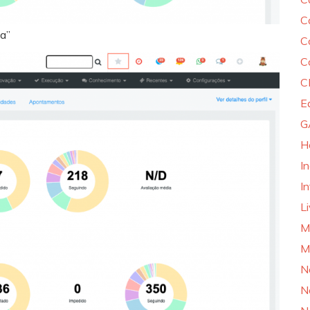
C
la”
C
C
C
E
G
H
I
In
L
M
M
N
N