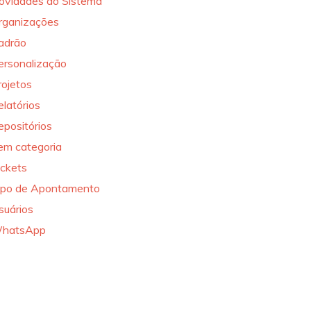
ovidades do Sistema
rganizações
adrão
ersonalização
rojetos
elatórios
epositórios
em categoria
ickets
ipo de Apontamento
suários
hatsApp