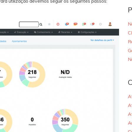
Para utilização devemos seguir os seguintes passos:
P
N
C
R
G
N
C
A
A
A
A
C