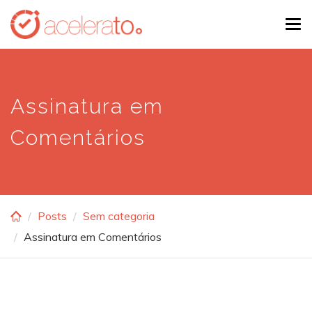
Skip
Tog
to
navi
main
content
Assinatura em
Comentários
Posts
Sem categoria
Assinatura em Comentários