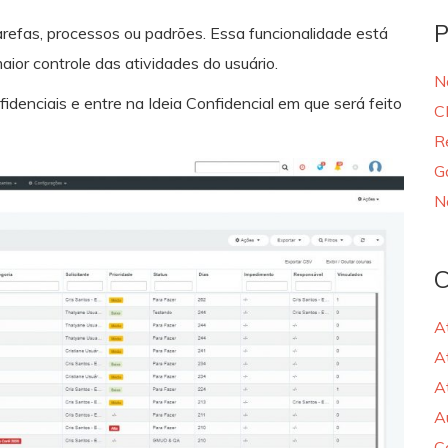
P
efas, processos ou padrões. Essa funcionalidade está
aior controle das atividades do usuário.
N
denciais e entre na Ideia Confidencial em que será feito
C
R
G
N
C
A
A
A
A
C