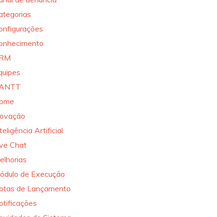
ategorias
onfigurações
onhecimento
RM
quipes
ANTT
ome
novação
teligência Artificial
ive Chat
elhorias
ódulo de Execução
otas de Lançamento
otificações