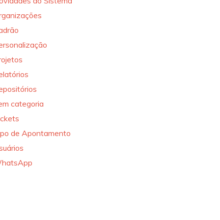
ovidades do Sistema
rganizações
adrão
ersonalização
rojetos
elatórios
epositórios
em categoria
ickets
ipo de Apontamento
suários
hatsApp