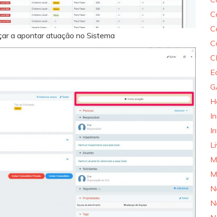
C
C
eçar a apontar atuação no Sistema
C
C
E
G
H
I
In
L
M
M
N
N