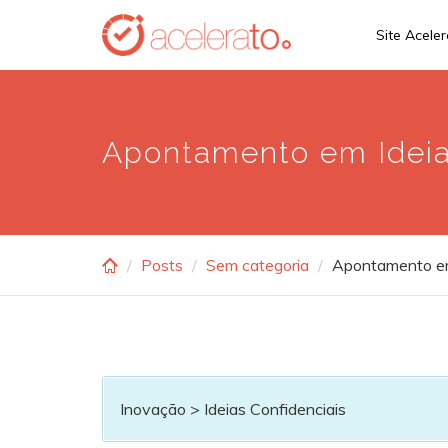
Skip
Site Acele
to
main
content
Apontamento em Ideia
Posts
Sem categoria
Apontamento em
Inovação > Ideias Confidenciais