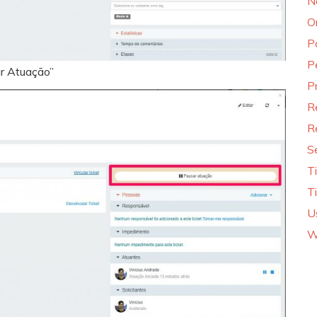
N
O
P
P
ar Atuação”
P
R
R
S
T
T
U
W