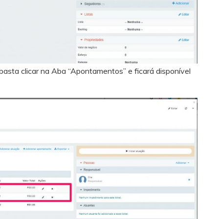
asta clicar na Aba “Apontamentos” e ficará disponível