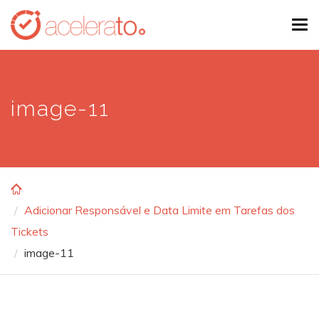
Skip
Tog
to
navi
main
content
image-11
Adicionar Responsável e Data Limite em Tarefas dos
Tickets
image-11