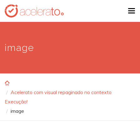
Skip
Tog
to
navi
main
content
image
Acelerato com visual repaginado no contexto
Execução!
image