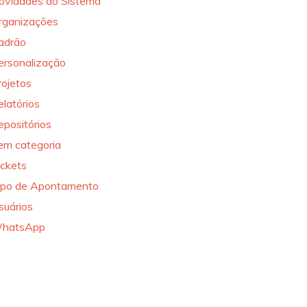
ovidades do Sistema
rganizações
adrão
ersonalização
rojetos
elatórios
epositórios
em categoria
ickets
ipo de Apontamento
suários
hatsApp