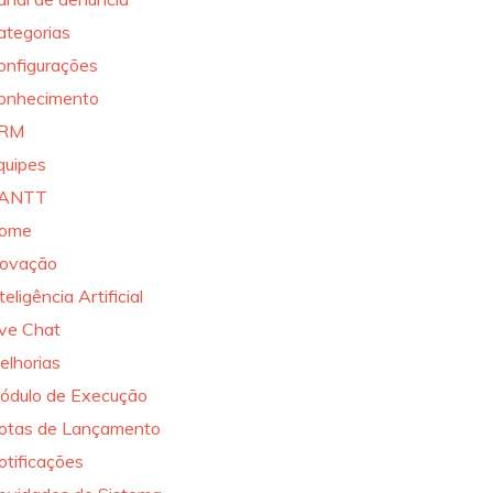
ategorias
onfigurações
onhecimento
RM
quipes
ANTT
ome
novação
teligência Artificial
ive Chat
elhorias
ódulo de Execução
otas de Lançamento
otificações