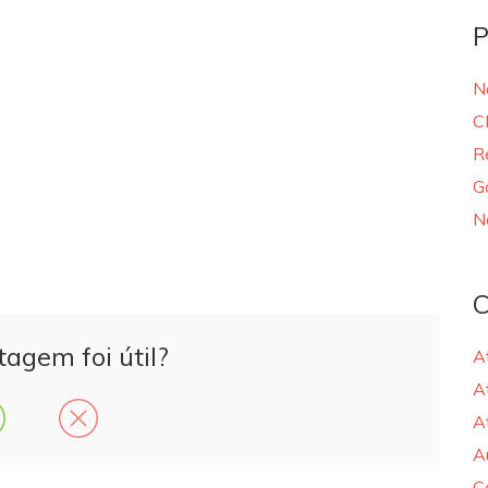
P
N
C
R
G
N
C
tagem foi útil?
A
A
A
A
C