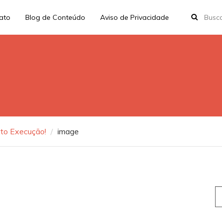
rato
Blog de Conteúdo
Aviso de Privacidade
xto Execução!
image
S
fo