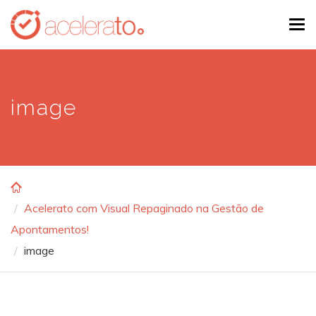
Skip
Tog
to
navi
main
content
image
Acelerato com Visual Repaginado na Gestão de
Apontamentos!
image