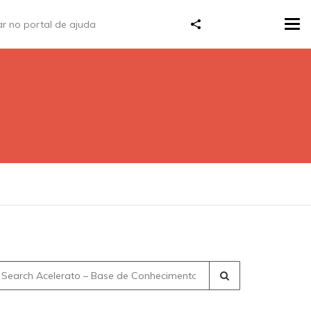
Tog
navi
earch
r: