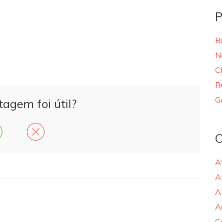
P
B
N
C
R
G
tagem foi útil?
C
A
A
A
A
C