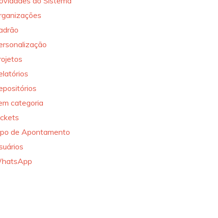
ovidades do Sistema
rganizações
adrão
ersonalização
rojetos
elatórios
epositórios
em categoria
ickets
ipo de Apontamento
suários
hatsApp