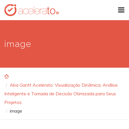
Skip
Tog
to
navi
main
content
image
Aba Gantt Acelerato: Visualização Dinâmica, Análise
Inteligente e Tomada de Decisão Otimizada para Seus
Projetos.
image