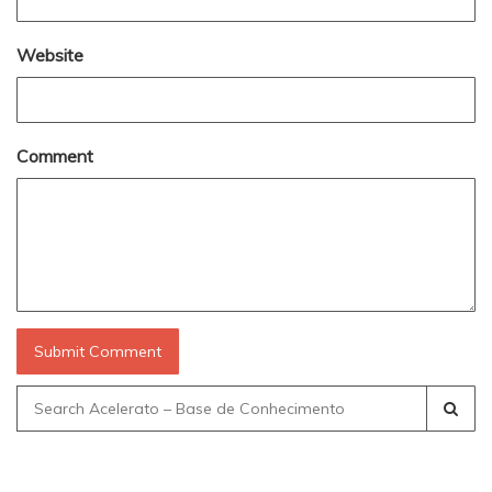
Website
Comment
Search
for: