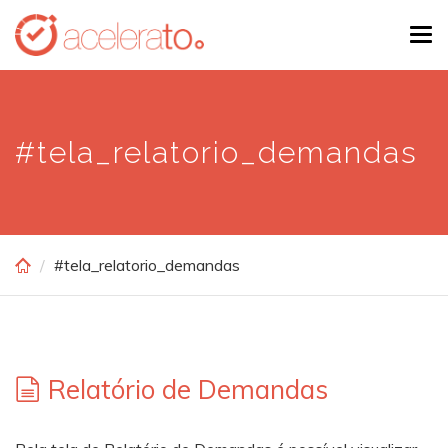
Skip
Tog
to
navi
main
content
#tela_relatorio_demandas
#tela_relatorio_demandas
Relatório de Demandas