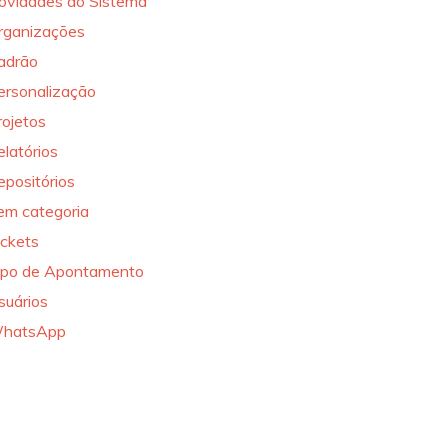
ovidades do Sistema
rganizações
adrão
ersonalização
rojetos
elatórios
epositórios
em categoria
ickets
ipo de Apontamento
suários
hatsApp