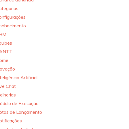
ategorias
onfigurações
onhecimento
RM
quipes
ANTT
ome
novação
teligência Artificial
ive Chat
elhorias
ódulo de Execução
otas de Lançamento
otificações