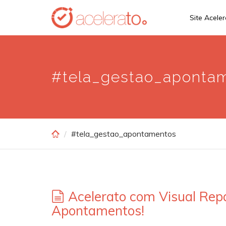
Skip
Site Acele
to
main
content
#tela_gestao_aponta
#tela_gestao_apontamentos
Acelerato com Visual Rep
Apontamentos!