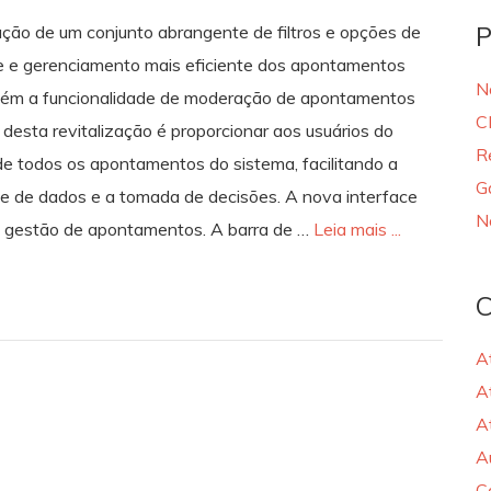
P
dução de um conjunto abrangente de filtros e opções de
se e gerenciamento mais eficiente dos apontamentos
N
ntém a funcionalidade de moderação de apontamentos
C
 desta revitalização é proporcionar aos usuários do
R
de todos os apontamentos do sistema, facilitando a
G
ise de dados e a tomada de decisões. A nova interface
N
na gestão de apontamentos. A barra de …
Leia mais ...
C
A
A
A
A
C