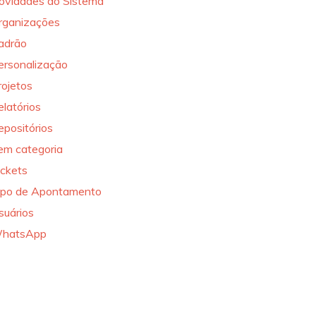
ovidades do Sistema
rganizações
adrão
ersonalização
rojetos
elatórios
epositórios
em categoria
ickets
ipo de Apontamento
suários
hatsApp