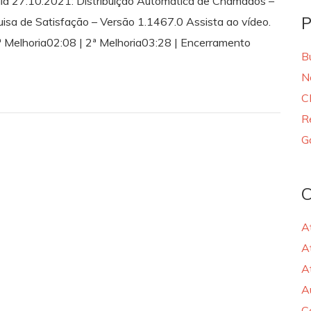
dia 27.10.2021: Distribuição Automática de Chamados –
P
sa de Satisfação – Versão 1.1467.0 Assista ao vídeo.
ª Melhoria02:08 | 2ª Melhoria03:28 | Encerramento
B
N
C
R
G
C
A
A
A
A
C