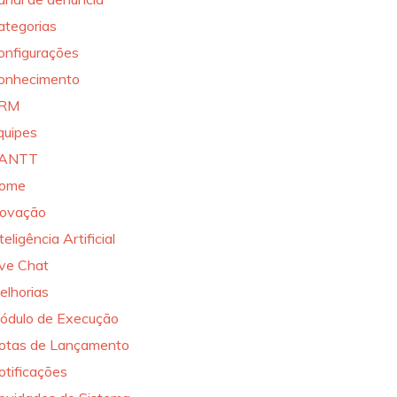
ategorias
onfigurações
onhecimento
RM
quipes
ANTT
ome
novação
teligência Artificial
ive Chat
elhorias
ódulo de Execução
otas de Lançamento
otificações