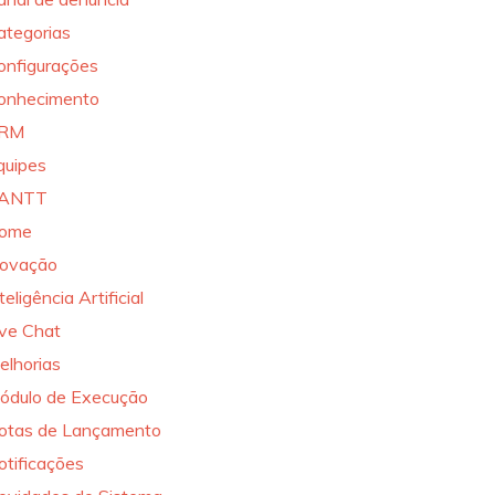
ategorias
onfigurações
onhecimento
RM
quipes
ANTT
ome
novação
teligência Artificial
ive Chat
elhorias
ódulo de Execução
otas de Lançamento
otificações