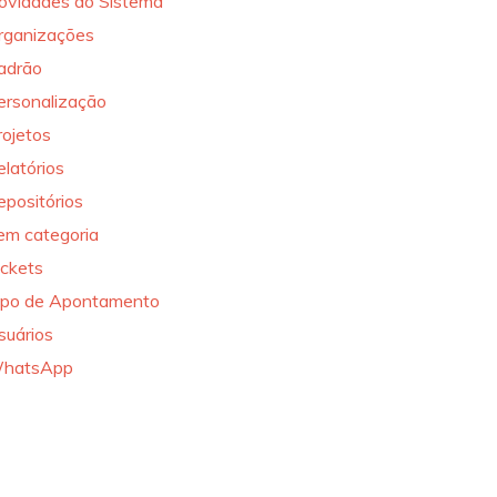
ovidades do Sistema
rganizações
adrão
ersonalização
rojetos
elatórios
epositórios
em categoria
ickets
ipo de Apontamento
suários
hatsApp