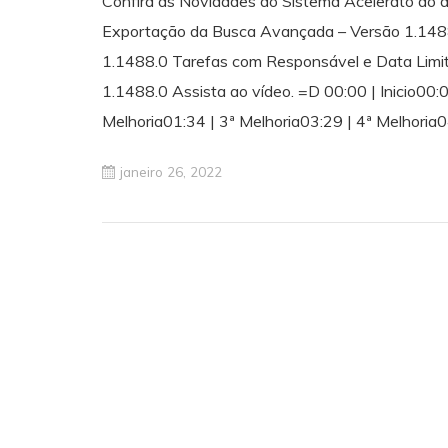
Confira as Novidades do Sistema Acelerato do d
Exportação da Busca Avançada – Versão 1.148
1.1488.0 Tarefas com Responsável e Data Limit
1.1488.0 Assista ao vídeo. =D 00:00 | Inicio00:
Melhoria01:34 | 3ª Melhoria03:29 | 4ª Melhoria
janeiro 26, 2022