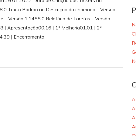
ia 26.01.2022: Data de Criação dos Tickets na
P
8.0 Texto Padrão na Descrição do chamado – Versão
e – Versão 1.1488.0 Relatório de Tarefas – Versão
N
08 | Apresentação00:16 | 1ª Melhoria01:01 | 2ª
C
04:39 | Encerramento
R
G
N
C
A
A
A
A
C