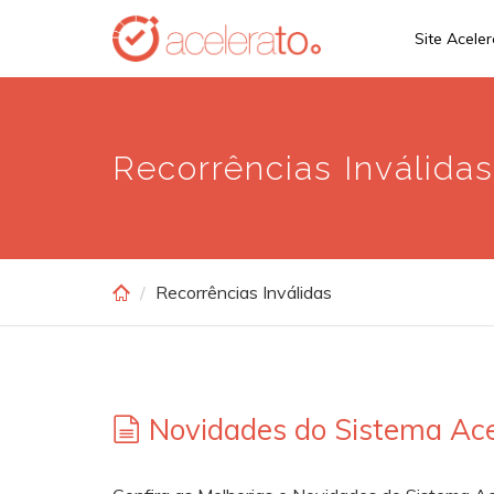
Skip
Site Acele
to
main
content
Recorrências Inválidas
Recorrências Inválidas
Novidades do Sistema Ace