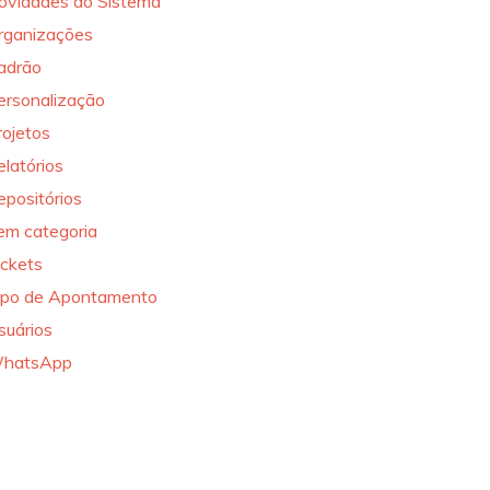
ovidades do Sistema
rganizações
adrão
ersonalização
rojetos
elatórios
epositórios
em categoria
ickets
ipo de Apontamento
suários
hatsApp