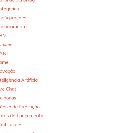
ategorias
onfigurações
onhecimento
RM
quipes
ANTT
ome
novação
teligência Artificial
ive Chat
elhorias
ódulo de Execução
otas de Lançamento
otificações