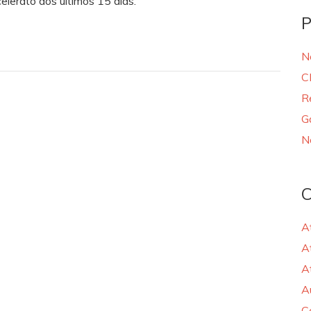
lerato dos últimos 15 dias.
P
N
C
R
G
N
C
A
A
A
A
C