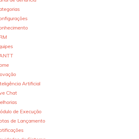
ategorias
onfigurações
onhecimento
RM
quipes
ANTT
ome
novação
teligência Artificial
ive Chat
elhorias
ódulo de Execução
otas de Lançamento
otificações