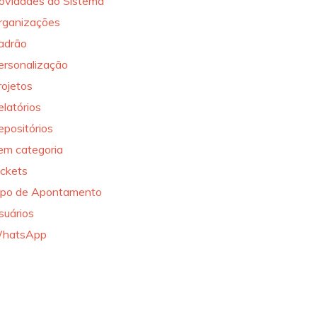
ovidades do Sistema
rganizações
adrão
ersonalização
rojetos
elatórios
epositórios
em categoria
ickets
ipo de Apontamento
suários
hatsApp