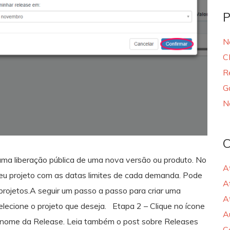
P
N
C
R
G
N
C
ma liberação pública de uma nova versão ou produto. No
A
seu projeto com as datas limites de cada demanda. Pode
A
 projetos.A seguir um passo a passo para criar uma
A
elecione o projeto que deseja. Etapa 2 – Clique no ícone
A
 o nome da Release. Leia também o post sobre Releases
C