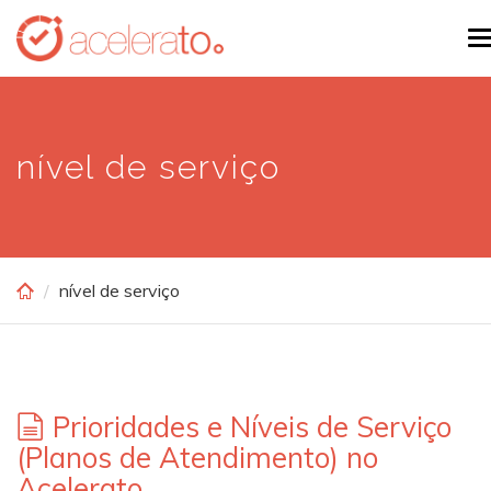
Skip
T
to
n
main
content
nível de serviço
nível de serviço
Prioridades e Níveis de Serviço
(Planos de Atendimento) no
Acelerato