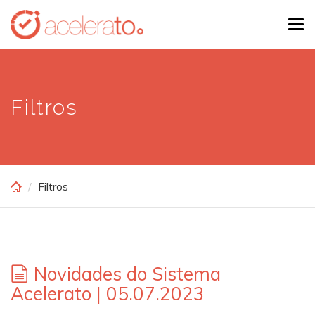
Skip
Tog
to
navi
main
content
Filtros
Filtros
Novidades do Sistema
Acelerato | 05.07.2023