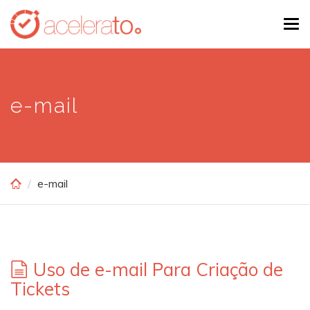
Skip
Tog
to
navi
main
content
e-mail
e-mail
Uso de e-mail Para Criação de
Tickets