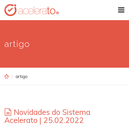
Skip
Tog
to
navi
main
content
artigo
artigo
Novidades do Sistema
Acelerato | 25.02.2022