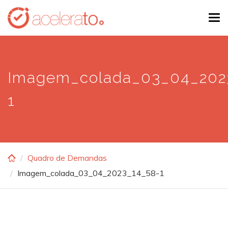
Skip
Tog
to
navi
main
content
Imagem_colada_03_04_202
1
Quadro de Demandas
Imagem_colada_03_04_2023_14_58-1