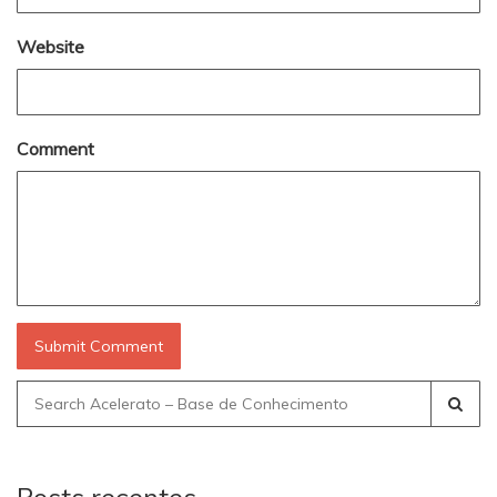
Website
Comment
Search
for: