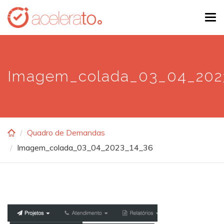
Skip
Tog
to
navi
main
content
Imagem_colada_03_04_202
Quadro de Demandas
Imagem_colada_03_04_2023_14_36