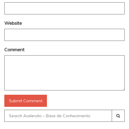
Website
Comment
Search
for: