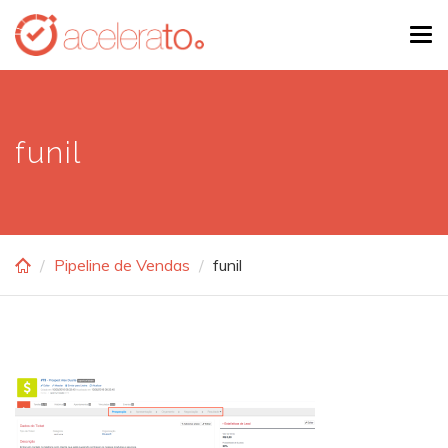
Skip
Tog
to
navi
main
content
funil
Pipeline de Vendas
funil